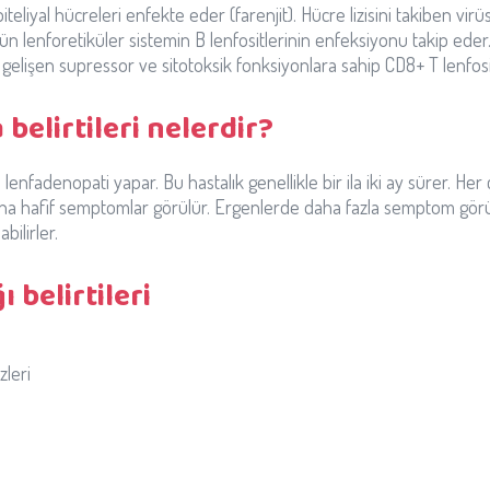
teliyal hücreleri enfekte eder (farenjit). Hücre lizisini takiben vir
bütün lenforetiküler sistemin B lenfositlerinin enfeksiyonu takip ed
k gelişen supressor ve sitotoksik fonksiyonlara sahip CD8+ T lenfosit
belirtileri nelerdir?
lenfadenopati yapar. Bu hastalık genellikle bir ila iki ay sürer. Her ç
i daha hafif semptomlar görülür. Ergenlerde daha fazla semptom gör
bilirler.
 belirtileri
zleri