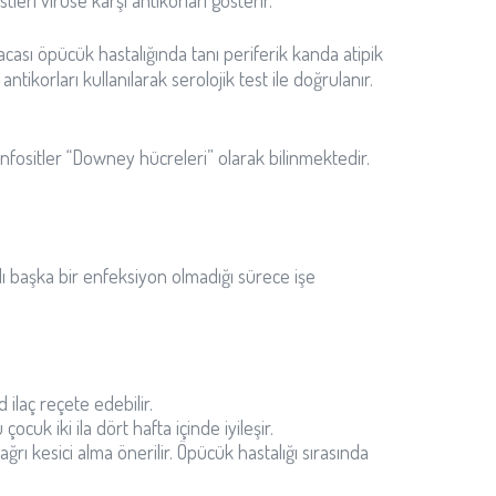
eri virüse karşı antikorları gösterir.
ası öpücük hastalığında tanı periferik kanda atipik
 antikorları kullanılarak serolojik test ile doğrulanır.
lenfositler “Downey hücreleri” olarak bilinmektedir.
lı başka bir enfeksiyon olmadığı sürece işe
laç reçete edebilir.
k iki ila dört hafta içinde iyileşir.
ı kesici alma önerilir. Öpücük hastalığı sırasında