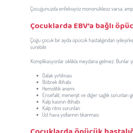
Çocuğunuzda enfeksiyöz mononükleoz varsa, ampisilin
Çocuklarda EBV'a bağlı öpüc
Çoğu çocuk bir ayda öpücük hastalığından iyileşirke
sürebilir.
Komplikasyonlar sıklıkla meydana gelmez. Bunlar şun
Dalak yırtılması
Böbrek iltihabı
Hemolitik anemi
Ensefalit, menenjit ve diğer sağlık sorunları gi
Kalp kasının iltihabı
Kalp ritmi sorunları
Üst hava yollarının tıkanması
Çocuklarda öpücük hastalığ