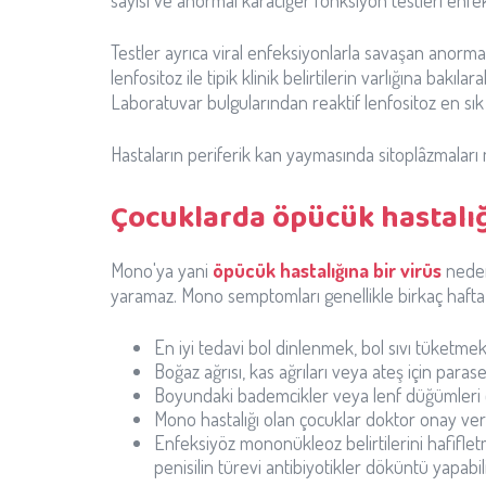
sayısı ve anormal karaciğer fonksiyon testleri enfek
Testler ayrıca viral enfeksiyonlarla savaşan anorm
lenfositoz ile tipik klinik belirtilerin varlığına bakıl
Laboratuvar bulgularından reaktif lenfositoz en sı
Hastaların periferik kan yaymasında sitoplâzmaları ma
Çocuklarda öpücük hastalığı
Mono'ya yani
öpücük hastalığına bir virüs
neden 
yaramaz. Mono semptomları genellikle birkaç hafta
En iyi tedavi bol dinlenmek, bol sıvı tüketmek
Boğaz ağrısı, kas ağrıları veya ateş için paras
Boyundaki bademcikler veya lenf düğümleri ç
Mono hastalığı olan çocuklar doktor onay vere
Enfeksiyöz mononükleoz belirtilerini hafiflet
penisilin türevi antibiyotikler döküntü yapabili