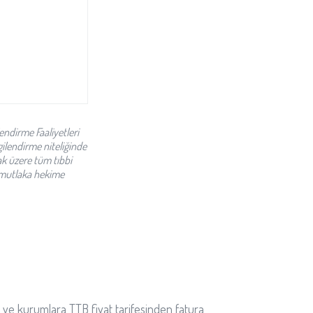
endirme Faaliyetleri
gilendirme niteliğinde
ak üzere tüm tıbbi
in mutlaka hekime
 ve kurumlara TTB fiyat tarifesinden fatura