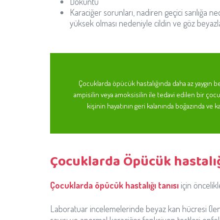
Döküntü
Karaciğer sorunları, nadiren geçici sarılığa ned
yüksek olması nedeniyle cildin ve göz beyazla
Çocuklarda öpücük hastalığında daha az yaygın belir
ampisilin veya amoksisilin ile tedavi edilen bir ç
kişinin hayatının geri kalanında boğazında ve ka
Çocuklarda Öpücük hastalığı
Çocuklarda öpücük hastalığı tanısı
için öncelikl
Laboratuar incelemelerinde beyaz kan hücresi (lenfo