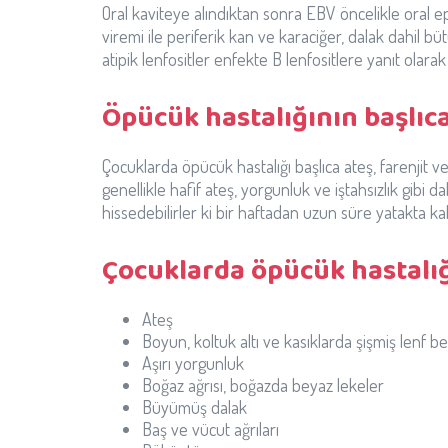
Oral kaviteye alındıktan sonra EBV öncelikle oral epi
viremi ile periferik kan ve karaciğer, dalak dahil 
atipik lenfositler enfekte B lenfositlere yanıt olara
Öpücük hastalığının başlıca 
Çocuklarda öpücük hastalığı başlıca ateş, farenjit ve 
genellikle hafif ateş, yorgunluk ve iştahsızlık gib
hissedebilirler ki bir haftadan uzun süre yatakta kala
Çocuklarda öpücük hastalığı
Ateş
Boyun, koltuk altı ve kasıklarda şişmiş lenf be
Aşırı yorgunluk
Boğaz ağrısı, boğazda beyaz lekeler
Büyümüş dalak
Baş ve vücut ağrıları