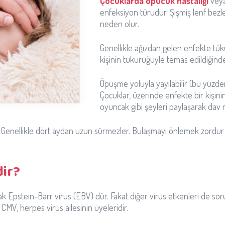
Çocuklarda öpücük hastalığı
vey
enfeksiyon türüdür. Şişmiş lenf bezler
neden olur.
Genellikle ağızdan gelen enfekte tükür
kişinin tükürüğüyle temas edildiğinde
Öpüşme yoluyla yayılabilir (bu yüzden
Çocuklar, üzerinde enfekte bir kişinin
oyuncak gibi şeyleri paylaşarak dav m
ilir. Genellikle dört aydan uzun sürmezler. Bulaşmayı önlemek zordur 
dir?
k Epstein-Barr virus (EBV) dür. Fakat diğer virus etkenleri de soru
V, herpes virüs ailesinin üyeleridir.