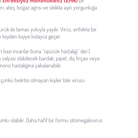
a
Enfeksiyöz mononükleoz (EMN)
bir
i, ateş, boğaz ağrısı ve sıklıkla aşırı yorgunluğa
ük ile temas yoluyla yayılır. Virüs, enfekte bir
 kişiden kişiye kolayca geçer.
 bazı insanlar buna "öpücük hastalığı" der.)
 salyası olabilecek bardak, pipet, diş fırçası veya
ono hastalığına yakalanabilir.
çünkü belirtisi olmayan kişiler bile virüsü
mlu olabilir. Daha hafif bir formu sitomegalovirüs