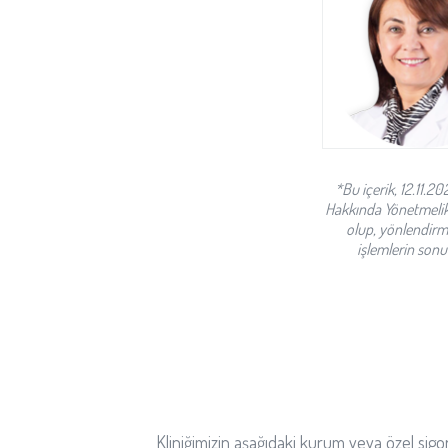
*Bu içerik, 12.11.2
Hakkında Yönetmelik” 
olup, yönlendirme
işlemlerin sonuç
Kliniğimizin aşağıdaki kurum veya özel sig