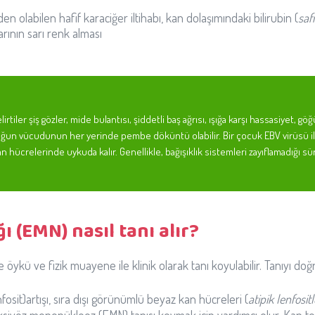
en olabilen hafif karaciğer iltihabı, kan dolaşımındaki bilirubin (
saf
rının sarı renk alması
tiler şiş gözler, mide bulantısı, şiddetli baş ağrısı, ışığa karşı hassasiyet, 
ocuğun vücudunun her yerinde pembe döküntü olabilir. Bir çocuk EBV virüsü i
n hücrelerinde uykuda kalır. Genellikle, bağışıklık sistemleri zayıflamadığı sü
 (EMN) nasıl tanı alır?
e öykü ve fizik muayene ile klinik olarak tanı koyulabilir. Tanıyı doğr
sit)artışı, sıra dışı görünümlü beyaz kan hücreleri (
atipik lenfosit