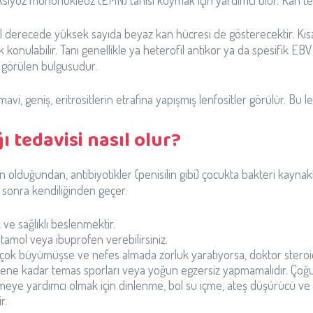
siyöz mononükleoz (EMN) tanısı koymak için yardımcı olur. Kan testl
al derecede yüksek sayıda beyaz kan hücresi de gösterecektir. Kısac
arak konulabilir. Tanı genellikle ya heterofil antikor ya da spesifik EBV
k görülen bulgusudur.
vi, geniş, eritrositlerin etrafına yapışmış lenfositler görülür. Bu 
 tedavisi nasıl olur?
olduğundan, antibiyotikler (penisilin gibi) çocukta bakteri kaynak
 sonra kendiliğinden geçer.
 ve sağlıklı beslenmektir.
etamol veya ibuprofen verebilirsiniz.
ok büyümüşse ve nefes almada zorluk yaratıyorsa, doktor steroid i
ne kadar temas sporları veya yoğun egzersiz yapmamalıdır. Çoğu çocu
meye yardımcı olmak için dinlenme, bol su içme, ateş düşürücü ve ağr
r.