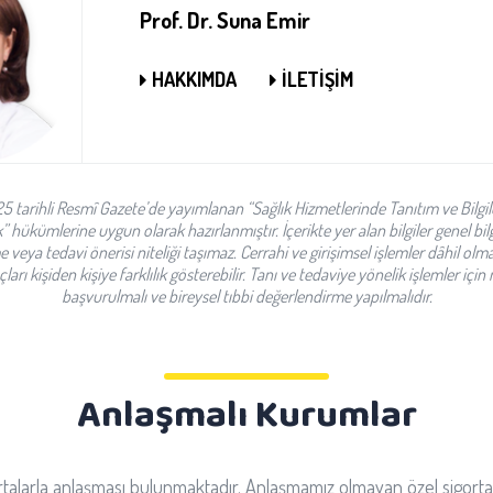
Prof. Dr. Suna Emir
HAKKIMDA
İLETİŞİM
025 tarihli Resmî Gazete’de yayımlanan “Sağlık Hizmetlerinde Tanıtım ve Bilgil
hükümlerine uygun olarak hazırlanmıştır. İçerikte yer alan bilgiler genel bil
 veya tedavi önerisi niteliği taşımaz. Cerrahi ve girişimsel işlemler dâhil olm
ları kişiden kişiye farklılık gösterebilir. Tanı ve tedaviye yönelik işlemler iç
başvurulmalı ve bireysel tıbbi değerlendirme yapılmalıdır.
Anlaşmalı Kurumlar
ortalarla anlaşması bulunmaktadır. Anlaşmamız olmayan özel sigorta