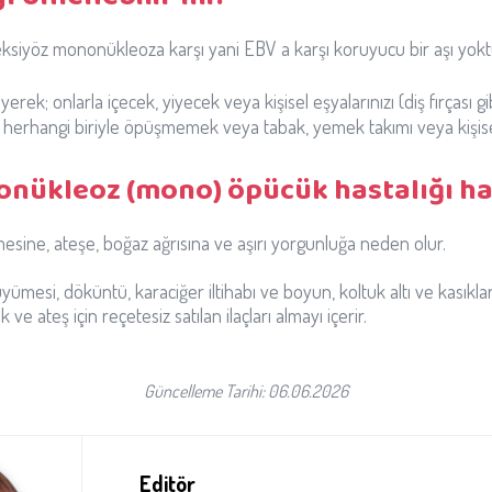
ksiyöz mononükleoza karşı yani EBV a karşı koruyucu bir aşı yokt
ek; onlarla içecek, yiyecek veya kişisel eşyalarınızı (diş fırçası g
 herhangi biriyle öpüşmemek veya tabak, yemek takımı veya kişisel
nükleoz (mono) öpücük hastalığı ha
esine, ateşe, boğaz ağrısına ve aşırı yorgunluğa neden olur.
ümesi, döküntü, karaciğer iltihabı ve boyun, koltuk altı ve kasıklarda 
 ve ateş için reçetesiz satılan ilaçları almayı içerir.
Güncelleme Tarihi: 06.06.2026
Editör