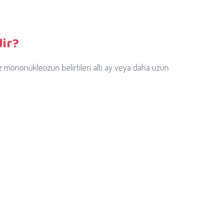
dir?
öz mononükleozun belirtileri altı ay veya daha uzun