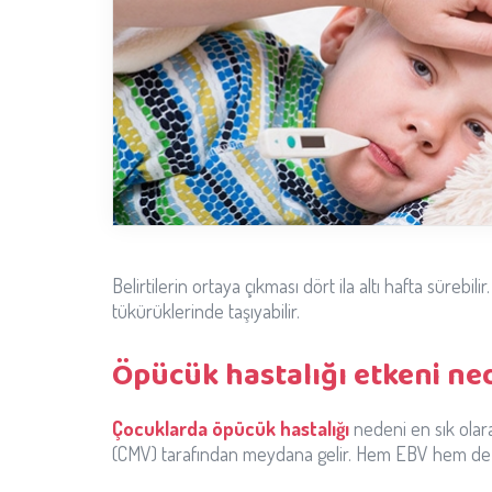
Belirtilerin ortaya çıkması dört ila altı hafta süreb
tükürüklerinde taşıyabilir.
Öpücük hastalığı etkeni ne
Çocuklarda öpücük hastalığı
nedeni en sık olara
(CMV) tarafından meydana gelir. Hem EBV hem de CM