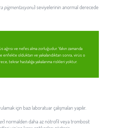
ra pigmentasyonu
) seviyelerinin anormal derecede
göğüs ağrısı ve nefes alma zorluğudur. Yakın zamanda
le enfekte olduktan ve yakalandıktan sonra, virüs o
rece, tekrar hastalığa yakalanma riskleri yoktur.
ulamak için bazı laboratuar çalışmaları yapılır.
ler
) normalden daha az nötrofil veya trombosit