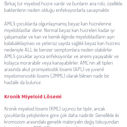
Birkaç tür miyeloid hücre vardır ve bunların ana rolü, özellikle
bakterilerin neden olduğu enfeksiyonlarla savaşmaktır.
AML'li çocuklarda olgunlaşmamış beyaz kan hücrelerine
miyeloblastlar denir. Normal beyaz kan hücreleri kadar iyi
çalışamazlar ve kan ve kemik iliğinde miyeloblastların aşırı
kalabalıklaşması ve yetersiz sayıda sağlıklı beyaz kan hücresi
nedeniyle ALL ile benzer semptomlara neden olabilirler.
AML'li çocuklar ayrıca enfeksiyonlar ve anemi yaşayabilir ve
kolayca morarabilir veya kanayabilirler. AML'nin alt tipleri
arasında akut promiyelositik lösemi (APL) ve juvenil
miyelomonositik lösemi (JMML) olarak bilinen nadir bir
hastalık da bulunur.
Kronik Miyeloid Lösemi
Kronik miyeloid lösemi (KML) üçüncü bir tiptir, ancak
çocuklarda yetişkinlere göre çok daha nadirdir. Genellikle iki
kromozom arasındaki genetik materyalin değiş tokuşundan