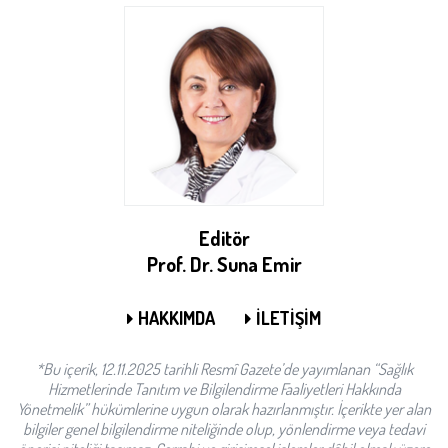
Editör
Prof. Dr. Suna Emir
HAKKIMDA
İLETİŞİM
*Bu içerik, 12.11.2025 tarihli Resmî Gazete’de yayımlanan “Sağlık
Hizmetlerinde Tanıtım ve Bilgilendirme Faaliyetleri Hakkında
Yönetmelik” hükümlerine uygun olarak hazırlanmıştır. İçerikte yer alan
bilgiler genel bilgilendirme niteliğinde olup, yönlendirme veya tedavi