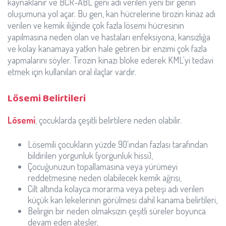
kaynaklanır ve BCR-ABL geni adı verilen yeni bir genin
oluşumuna yol açar. Bu gen, kan hücrelerine tirozin kinaz adı
verilen ve kemik iliğinde çok fazla lösemi hücresinin
yapılmasına neden olan ve hastaları enfeksiyona, kansızlığa
ve kolay kanamaya yatkın hale getiren bir enzimi çok fazla
yapmalarını söyler. Tirozin kinazı bloke ederek KML'yi tedavi
etmek için kullanılan oral ilaçlar vardır.
Lösemi Belirtileri
Lösemi
, çocuklarda çeşitli belirtilere neden olabilir.
Lösemili çocukların yüzde 90'ından fazlası tarafından
bildirilen yorgunluk (yorgunluk hissi),
Çocuğunuzun topallamasına veya yürümeyi
reddetmesine neden olabilecek kemik ağrısı,
Cilt altında kolayca morarma veya peteşi adı verilen
küçük kan lekelerinin görülmesi dahil kanama belirtileri,
Belirgin bir neden olmaksızın çeşitli süreler boyunca
devam eden ateşler,