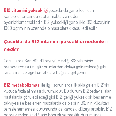
B12 vitamini yüksekliği
çocuklarda genelikle rutin
kontroller sırasında saptanmakta ve nedeni
aydınlatılamamaktadır. B12 yüksekliği genellikle B12 düzeyinin
1000 pg/ml’nin üzerinde olması olarak kabul edilebilir..
Çocuklarda B12 vitamini yüksekliği nedenleri
nedir?
Çocuklarda Kan B12 düzeyi yüksekliği B12 vitaminin
metabolizması ile ilgili sorunlardan dolayı gelişebileceği gibi
farklı ciddi ve ağır hastalıklara bağlı da gelişebilir.
B12 metabolizması
ile ilgili sorunlarda ilk akla gelen B12’nin
vücuda fazla alınması durumudur. Bu durum B12 tedavisi alan
hastalarda görülebileceği gibi B12 içeriği yüksek bir beslenme
takviyesi ile beslenen hastalarda da olabilir. B12’nin vücuttan
temizlenememesi durumunda da kandaki düzeyi artabilir. B12
böbreklerden atıldığı için böbrek yetmezliği durumunda