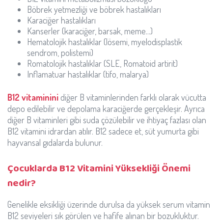
Böbrek yetmezliği ve böbrek hastalıkları
Karaciğer hastalıkları
Kanserler (karaciğer, barsak, meme...)
Hematolojik hastalıklar (lösemi, myelodisplastik
sendrom, polistemi)
Romatolojik hastalıklar (SLE, Romatoid artirit)
Inflamatuar hastalıklar (tifo, malarya)
B12 vitaminini
diğer B vitaminlerinden farklı olarak vücutta
depo edilebilir ve depolama karaciğerde gerçekleşir. Ayrıca
diğer B vitaminleri gibi suda çözülebilir ve ihtiyaç fazlası olan
B12 vitamini idrardan atılır. B12 sadece et, süt yumurta gibi
hayvansal gıdalarda bulunur.
Çocuklarda B12 Vitamini Yüksekliği Önemi
nedir?
Genelikle eksikliği üzerinde durulsa da yüksek serum vitamin
B12 seviyeleri sık görülen ve hafife alınan bir bozukluktur.