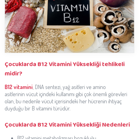
Çocuklarda B12 Vitamini Yüksekliği tehlikeli
midir?
B12 vitamini
, DNA sentezi, yağ asitleri ve amino
asitlerinin vücut içindeki kullanımı gibi çok önemli görevleri
olan, bu nedenle vücut içerisindeki her hücrenin ihtiyaç
duyduğu bir B vitamini türüdür.
Çocuklarda B12 Vitamini Yüksekliği Nedenleri
B12 vitamini metabolizması bozukluğu