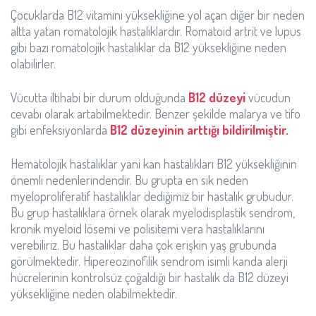
Çocuklarda B12 vitamini yüksekliğine yol açan diğer bir neden
altta yatan romatolojik hastalıklardır. Romatoid artrit ve lupus
gibi bazı romatolojik hastalıklar da B12 yüksekliğine neden
olabilirler.
Vücutta iltihabi bir durum olduğunda
B12 düzeyi
vücudun
cevabı olarak artabilmektedir. Benzer şekilde malarya ve tifo
gibi enfeksiyonlarda
B12 düzeyinin arttığı bildirilmiştir.
Hematolojik hastalıklar yani kan hastalıkları B12 yüksekliğinin
önemli nedenlerindendir. Bu grupta en sık neden
myeloproliferatif hastalıklar dediğimiz bir hastalık grubudur.
Bu grup hastalıklara örnek olarak myelodisplastik sendrom,
kronik myeloid lösemi ve polisitemi vera hastalıklarını
verebiliriz. Bu hastalıklar daha çok erişkin yaş grubunda
görülmektedir. Hipereozinofilik sendrom isimli kanda alerji
hücrelerinin kontrolsüz çoğaldığı bir hastalık da B12 düzeyi
yüksekliğine neden olabilmektedir.