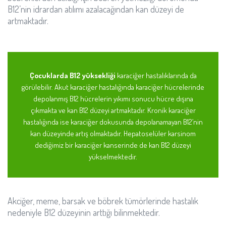
B12’nin idrardan atılımı azalacağından kan düzeyi de
artmaktadır.
Çocuklarda B12 yüksekliği
karaciğer hastalıklarında da
görülebilir. Akut karaciğer hastalığında karaciğer hücrelerinde
depolanmış B12 hücrelerin yıkımı sonucu hücre dışına
çıkmakta ve kan B12 düzeyi artmaktadır. Kronik karaciğer
hastalığında ise karaciğer dokusunda depolanamayan B12’nin
kan düzeyinde artış olmaktadır. Hepatoselüler karsinom
dediğimiz bir karaciğer kanserinde de kan B12 düzeyi
yükselmektedir.
Akciğer, meme, barsak ve böbrek tümörlerinde hastalık
nedeniyle B12 düzeyinin arttığı bilinmektedir.