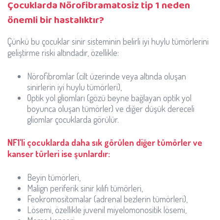
Çocuklarda Nörofibramatosiz tip 1 neden
önemli bir hastalıktır?
Çünkü bu çocuklar sinir sisteminin belirli iyi huylu tümörlerini
geliştirme riski altındadır, özellikle:
Nörofibromlar (cilt üzerinde veya altında oluşan
sinirlerin iyi huylu tümörleri),
Optik yol gliomları (gözü beyne bağlayan optik yol
boyunca oluşan tümörler) ve diğer düşük dereceli
gliomlar çocuklarda görülür.
NF1'li çocuklarda daha sık görülen diğer tümörler ve
kanser türleri ise şunlardır:
Beyin tümörleri,
Malign periferik sinir kılıfı tümörleri,
Feokromositomalar (adrenal bezlerin tümörleri),
Lösemi, özellikle juvenil miyelomonositik lösemi,