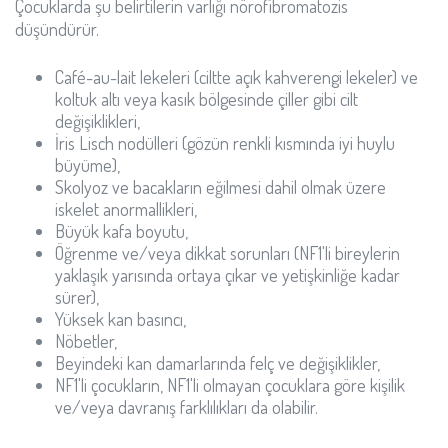
Çocuklarda şu belirtilerin varlığı nörofibromatozis
düşündürür.
Café-au-lait lekeleri (ciltte açık kahverengi lekeler) ve
koltuk altı veya kasık bölgesinde çiller gibi cilt
değişiklikleri,
İris Lisch nodülleri (gözün renkli kısmında iyi huylu
büyüme),
Skolyoz ve bacakların eğilmesi dahil olmak üzere
iskelet anormallikleri,
Büyük kafa boyutu,
Öğrenme ve/veya dikkat sorunları (NF1'li bireylerin
yaklaşık yarısında ortaya çıkar ve yetişkinliğe kadar
sürer),
Yüksek kan basıncı,
Nöbetler,
Beyindeki kan damarlarında felç ve değişiklikler,
NF1'li çocukların, NF1'li olmayan çocuklara göre kişilik
ve/veya davranış farklılıkları da olabilir.