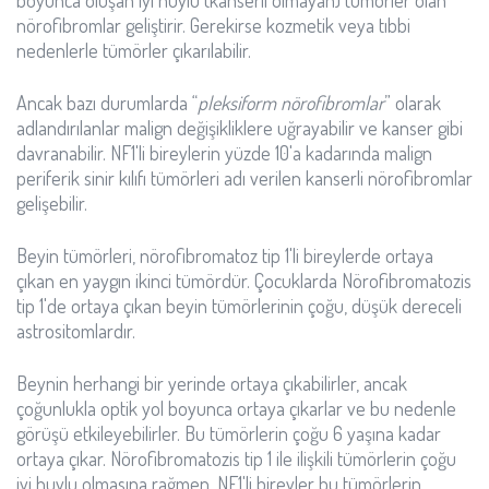
boyunca oluşan iyi huylu (kanserli olmayan) tümörler olan
nörofibromlar geliştirir. Gerekirse kozmetik veya tıbbi
nedenlerle tümörler çıkarılabilir.
Ancak bazı durumlarda “
pleksiform nörofibromlar
” olarak
adlandırılanlar malign değişikliklere uğrayabilir ve kanser gibi
davranabilir. NF1'li bireylerin yüzde 10'a kadarında malign
periferik sinir kılıfı tümörleri adı verilen kanserli nörofibromlar
gelişebilir.
Beyin tümörleri, nörofibromatoz tip 1'li bireylerde ortaya
çıkan en yaygın ikinci tümördür. Çocuklarda Nörofibromatozis
tip 1'de ortaya çıkan beyin tümörlerinin çoğu, düşük dereceli
astrositomlardır.
Beynin herhangi bir yerinde ortaya çıkabilirler, ancak
çoğunlukla optik yol boyunca ortaya çıkarlar ve bu nedenle
görüşü etkileyebilirler. Bu tümörlerin çoğu 6 yaşına kadar
ortaya çıkar. Nörofibromatozis tip 1 ile ilişkili tümörlerin çoğu
iyi huylu olmasına rağmen, NF1'li bireyler bu tümörlerin