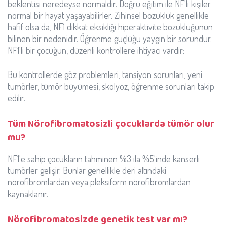
beklentisi neredeyse normaldir. Doğru eğitim ile NF'li kişiler
normal bir hayat yaşayabilirler. Zihinsel bozukluk genellikle
hafif olsa da, NF1 dikkat eksikliği hiperaktivite bozukluğunun
bilinen bir nedenidir. Öğrenme güçlüğü yaygın bir sorundur.
NF1'li bir çocuğun, düzenli kontrollere ihtiyacı vardır:
Bu kontrollerde göz problemleri, tansiyon sorunları, yeni
tümörler, tümör büyümesi, skolyoz, öğrenme sorunları takip
edilir.
Tüm Nörofibromatosizli çocuklarda tümör olur
mu?
NF1'e sahip çocukların tahminen %3 ila %5'inde kanserli
tümörler gelişir. Bunlar genellikle deri altındaki
nörofibromlardan veya pleksiform nörofibromlardan
kaynaklanır.
Nörofibromatosizde genetik test var mı?