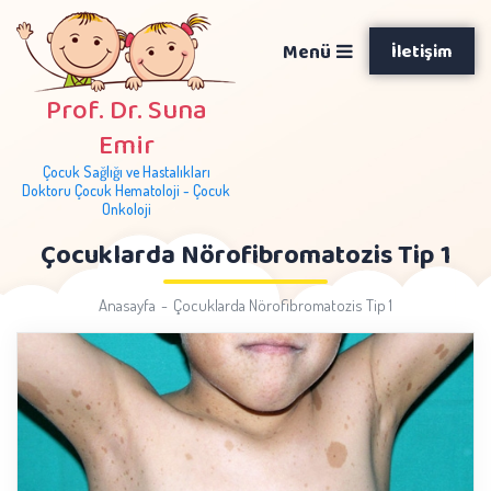
Menü
İletişim
Prof. Dr. Suna
Emir
Çocuk Sağlığı ve Hastalıkları
Doktoru Çocuk Hematoloji - Çocuk
Onkoloji
Çocuklarda Nörofibromatozis Tip 1
Anasayfa
Çocuklarda Nörofibromatozis Tip 1