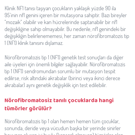
Klinik NF1 tanısı taşıyan çocukların yaklaşık yüzde 90 ila
95'inin nf1 genini içeren bir mutasyona sahiptir. Bazı bireyler
"mozaik" olabilir ve kan hücrelerinde saptanabilir bir nf1
değişikliğine sahip olmayabilir. Bu nedenle, nf1 genindeki bir
değişikliğin belirlenememesi, her zaman nörofibromatozis tip
1 (NF1) klinik tanısını dışlamaz.
Nörofibromatozis tip 1 (NF1) genetik test sonuçları da diğer
aile üyeleri için önemli bilgiler sağlayabilir. Nörofibromatozis
tip 1 (NF1) sendromundan sorumlu bir mutasyon tespit
edilirse, risk altındaki akrabalar (birinci veya ikinci derece
akrabalar) aynı genetik değişiklik için test edilebilir.
Nörofibromatosiz tanılı çocuklarda hangi
tümörler görülür?
Nörofibromatozis tip 1 olan hemen hemen tüm çocuklar,
sonunda, deride veya vücudun başka bir yerinde sinirler