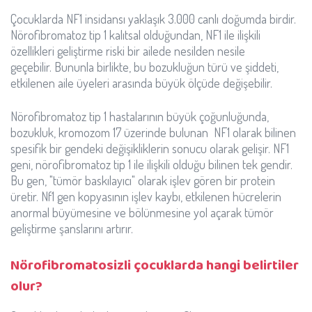
Çocuklarda NF1 insidansı yaklaşık 3.000 canlı doğumda birdir.
Nörofibromatoz tip 1 kalıtsal olduğundan, NF1 ile ilişkili
özellikleri geliştirme riski bir ailede nesilden nesile
geçebilir. Bununla birlikte, bu bozukluğun türü ve şiddeti,
etkilenen aile üyeleri arasında büyük ölçüde değişebilir.
Nörofibromatoz tip 1 hastalarının büyük çoğunluğunda,
bozukluk, kromozom 17 üzerinde bulunan NF1 olarak bilinen
spesifik bir gendeki değişikliklerin sonucu olarak gelişir. NF1
geni, nörofibromatoz tip 1 ile ilişkili olduğu bilinen tek gendir.
Bu gen, "tümör baskılayıcı" olarak işlev gören bir protein
üretir. Nf1 gen kopyasının işlev kaybı, etkilenen hücrelerin
anormal büyümesine ve bölünmesine yol açarak tümör
geliştirme şanslarını artırır.
Nörofibromatosizli çocuklarda hangi belirtiler
olur?