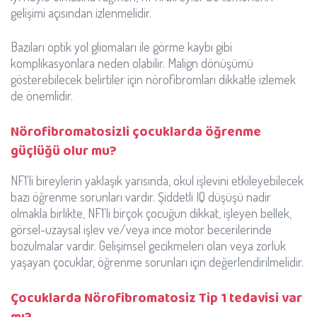
gelişimi açısından izlenmelidir.
Bazıları optik yol gliomaları ile görme kaybı gibi
komplikasyonlara neden olabilir. Malign dönüşümü
gösterebilecek belirtiler için nörofibromları dikkatle izlemek
de önemlidir.
Nörofibromatosizli çocuklarda öğrenme
güçlüğü olur mu?
NF1'li bireylerin yaklaşık yarısında, okul işlevini etkileyebilecek
bazı öğrenme sorunları vardır. Şiddetli IQ düşüşü nadir
olmakla birlikte, NF1'li birçok çocuğun dikkat, işleyen bellek,
görsel-uzaysal işlev ve/veya ince motor becerilerinde
bozulmalar vardır. Gelişimsel gecikmeleri olan veya zorluk
yaşayan çocuklar, öğrenme sorunları için değerlendirilmelidir.
Çocuklarda Nörofibromatosiz Tip 1 tedavisi var
mı?