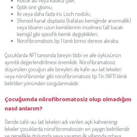
Koltuk altı veya kasıkta çiller,
Optik sinir gliomu,
İki veya daha fazla iris Lisch nodülü,
Sfenoid kanat displazisi (kafatası kemiğinde anormallik)
veya tibianın uzun kemiklerinin incelmesi (alt bacak
kemiği) gibi spesifik kemik değişiklikleri,
Nörofibromatozis tip 1 tanılı birinci derece akraba.
Çocuklarda NF1 tanısında bireyin tıbbi ve aile öyküsünün
ayrıntılı değerlendirilmesi önemlidir. Nörofibramatosiz
düşünülen çocuğun aile bireyleri de kafe-au-lait lekeleri
veya nörofibromlar gibi nörofibromatozis tip 1'in (NF1) klinik
belirtileri yönünden sorgulanmalıdır.
Çocuğumda nörofibromatosiz olup olmadığını
nasıl anlarım?
Deride café-au-lait lekeleri adı verilen açık kahverengi
lekeler çocuklarda nörofibromatosizin en yaygın belirtileridir
ve genellikle doğumda veya yaşamın ilk yıllarında ortaya