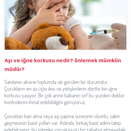
Aşı ve iğne korkusu nedir? önlemek mümkün
müdür?
Sanılanın aksine toplumda sık görülen bir durumdur.
Çocukların en az üçte ikisi ve yetişkinlerin dörtte biri iğne
korkusu yaşıyor. Bir çok anne babanın sırf bu yüzden doktor
kontrolerini ihmal edebildiğini görüyoruz.
Çocuktan kan alma veya aşı yapma sürecinin olumlu, sakin
geçmesinin basit yolları var. Aslında, birkaç basit adımı takip
edebilirseniz, bu işlemler çocuğunuzu hiç rahatsız etmeyebilir.