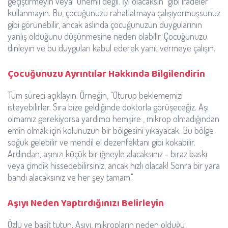
geçiştirmeyin veya "Önemli değil. İyi olacaksın" gibi ifadeler
kullanmayın. Bu, çocuğunuzu rahatlatmaya çalışıyormuşsunuz
gibi görünebilir, ancak aslında çocuğunuzun duygularının
yanlış olduğunu düşünmesine neden olabilir. Çocuğunuzu
dinleyin ve bu duyguları kabul ederek yanıt vermeye çalışın.
Çocuğunuzu Ayrıntılar Hakkında Bilgilendirin
Tüm süreci açıklayın. Örneğin, "Oturup beklememizi
isteyebilirler. Sıra bize geldiğinde doktorla görüşeceğiz. Aşı
olmamız gerekiyorsa yardımcı hemşire , mikrop olmadığından
emin olmak için kolunuzun bir bölgesini yıkayacak. Bu bölge
soğuk gelebilir ve mendil el dezenfektanı gibi kokabilir.
Ardından, aşınızı küçük bir iğneyle alacaksınız - biraz baskı
veya çimdik hissedebilirsiniz, ancak hızlı olacak! Sonra bir yara
bandı alacaksınız ve her şey tamam."
Aşıyı Neden Yaptırdığınızı Belirleyin
Özlü ve basit tutun. Aşıyı, mikropların neden olduğu