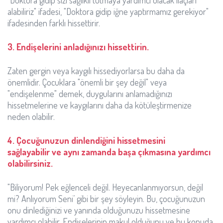
"Doktora gidip sizi sağlıklı tutmaya yardımcı olacak ilaçları
alabiliriz" ifadesi, "Doktora gidip iğne yaptırmamız gerekiyor"
ifadesinden farklı hissettirir.
3. Endişelerini anladığınızı hissettirin.
Zaten gergin veya kaygılı hissediyorlarsa bu daha da
önemlidir. Çocuklara "önemli bir şey değil" veya
"endişelenme" demek, duygularını anlamadığınızı
hissetmelerine ve kaygılarını daha da kötüleştirmenize
neden olabilir.
4. Çocuğunuzun dinlendiğini hissetmesini
sağlayabilir ve aynı zamanda başa çıkmasına yardımcı
olabilirsiniz.
"Biliyorum! Pek eğlenceli değil. Heyecanlanmıyorsun, değil
mi? Anlıyorum Seni’ gibi bir şey söyleyin. Bu, çocuğunuzun
onu dinlediğinizi ve yanında olduğunuzu hissetmesine
yardımcı olabilir. Endişelerinin makul olduğunu ve bu konuda