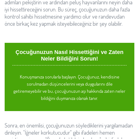
adımları pekiştirin ve ardından peluş hayvanlarını neyin daha
iyi hissettireceğini sorun. Bu süreç, çocuğunuzun daha fazla
kontrol sahibi hissetmesine yardımcı olur ve randevudan
önce birkaç kez yapmak isteyebileceğiniz bir şey olabilir.
Çocuğunuzun Nasıl Hissettiğini ve Zaten
Neler Bildiğini Sorun!
Konuşmanıza sorularla başlayın. Çocuğunuz, kendisine
sorulmadan düşüncelerini veya duygularını dile
getiremeyebilir ve bu, çocuğunuzun aşı hakkında zaten neler
bildiğini duymanıza olanak tanır.
Sonra, en önemlisi, çocuğunuzun söylediklerini yargılamadan
dinleyin. "İğneler korkutucudur" gibi ifadeleri hemen