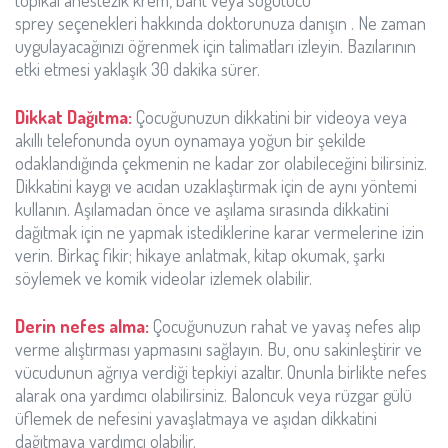
topikal anestezik krem, bant veya soğutucu
sprey seçenekleri hakkında doktorunuza danışın . Ne zaman
uygulayacağınızı öğrenmek için talimatları izleyin. Bazılarının
etki etmesi yaklaşık 30 dakika sürer.
Dikkat Dağıtma:
Çocuğunuzun dikkatini bir videoya veya
akıllı telefonunda oyun oynamaya yoğun bir şekilde
odaklandığında çekmenin ne kadar zor olabileceğini bilirsiniz.
Dikkatini kaygı ve acıdan uzaklaştırmak için de aynı yöntemi
kullanın. Aşılamadan önce ve aşılama sırasında dikkatini
dağıtmak için ne yapmak istediklerine karar vermelerine izin
verin. Birkaç fikir; hikaye anlatmak, kitap okumak, şarkı
söylemek ve komik videolar izlemek olabilir.
Derin nefes alma:
Çocuğunuzun rahat ve yavaş nefes alıp
verme alıştırması yapmasını sağlayın. Bu, onu sakinleştirir ve
vücudunun ağrıya verdiği tepkiyi azaltır. Onunla birlikte nefes
alarak ona yardımcı olabilirsiniz. Baloncuk veya rüzgar gülü
üflemek de nefesini yavaşlatmaya ve aşıdan dikkatini
dağıtmaya yardımcı olabilir.