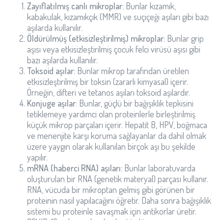
Zayıflatılmış canlı mikroplar:
Bunlar kızamık,
kabakulak, kızamıkçık (MMR) ve suçiçeği aşıları gibi bazı
aşılarda kullanılır.
Öldürülmüş (etkisizleştirilmiş) mikroplar:
Bunlar grip
aşısı veya etkisizleştirilmiş çocuk felci virüsü aşısı gibi
bazı aşılarda kullanılır.
Toksoid aşılar:
Bunlar mikrop tarafından üretilen
etkisizleştirilmiş bir toksin (zararlı kimyasal) içerir.
Örneğin, difteri ve tetanos aşıları toksoid aşılardır.
Konjuge aşılar:
Bunlar, güçlü bir bağışıklık tepkisini
tetiklemeye yardımcı olan proteinlerle birleştirilmiş
küçük mikrop parçaları içerir. Hepatit B, HPV, boğmaca
ve menenjite karşı koruma sağlayanlar da dahil olmak
üzere yaygın olarak kullanılan birçok aşı bu şekilde
yapılır.
mRNA (haberci RNA) aşıları:
Bunlar laboratuvarda
oluşturulan bir RNA (genetik materyal) parçası kullanır.
RNA, vücuda bir mikroptan gelmiş gibi görünen bir
proteinin nasıl yapılacağını öğretir. Daha sonra bağışıklık
sistemi bu proteinle savaşmak için antikorlar üretir.